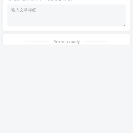
Are you ready
暂无发布权限
友链申请
免责声明
广告合作
关于我们
Copyright © 2023 ·
茉苛云生活
·
晋ICP备2021018037号-1
·
公安备案号：
14042302000145