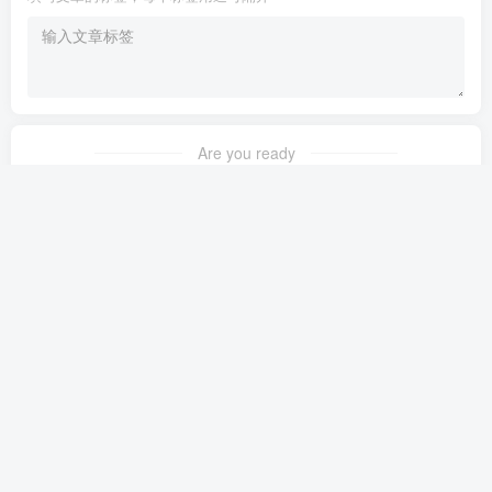
Are you ready
暂无发布权限
友链申请
免责声明
广告合作
关于我们
Copyright © 2023 ·
茉苛云生活
·
晋ICP备2021018037号-1
·
公安备案号：
14042302000145