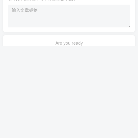
Are you ready
暂无发布权限
友链申请
免责声明
广告合作
关于我们
Copyright © 2023 ·
茉苛云生活
·
晋ICP备2021018037号-1
·
公安备案号：
14042302000145