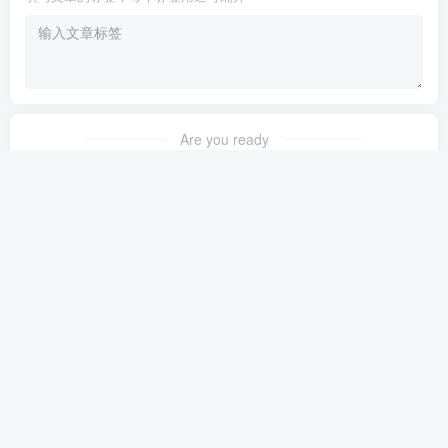
Are you ready
暂无发布权限
友链申请
免责声明
广告合作
关于我们
Copyright © 2023 ·
茉苛云生活
·
晋ICP备2021018037号-1
·
公安备案号：
14042302000145