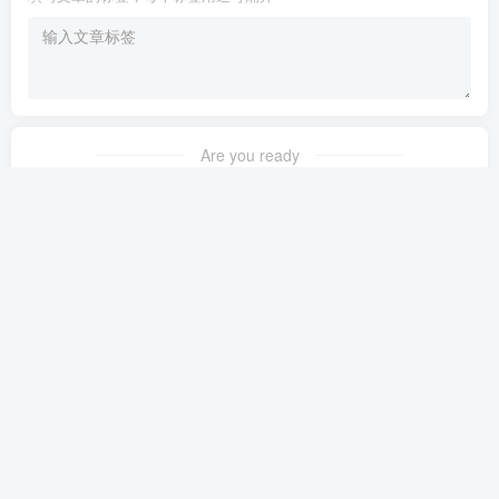
Are you ready
暂无发布权限
友链申请
免责声明
广告合作
关于我们
Copyright © 2023 ·
茉苛云生活
·
晋ICP备2021018037号-1
·
公安备案号：
14042302000145