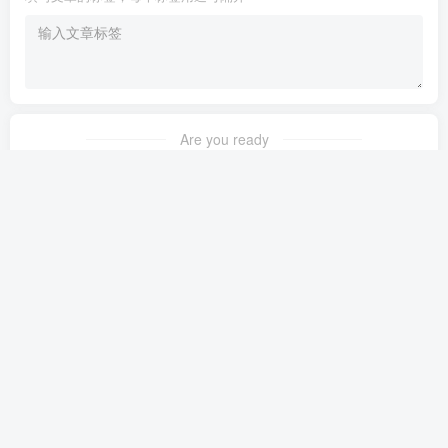
Are you ready
暂无发布权限
友链申请
免责声明
广告合作
关于我们
Copyright © 2023 ·
茉苛云生活
·
晋ICP备2021018037号-1
·
公安备案号：
14042302000145