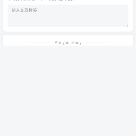
Are you ready
暂无发布权限
友链申请
免责声明
广告合作
关于我们
Copyright © 2023 ·
茉苛云生活
·
晋ICP备2021018037号-1
·
公安备案号：
14042302000145