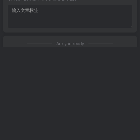
Are you ready
暂无发布权限
友链申请
免责声明
广告合作
关于我们
Copyright © 2023 ·
茉苛云生活
·
晋ICP备2021018037号-1
·
公安备案号：
14042302000145