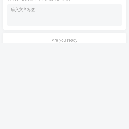
Are you ready
暂无发布权限
友链申请
免责声明
广告合作
关于我们
Copyright © 2023 ·
茉苛云生活
·
晋ICP备2021018037号-1
·
公安备案号：
14042302000145