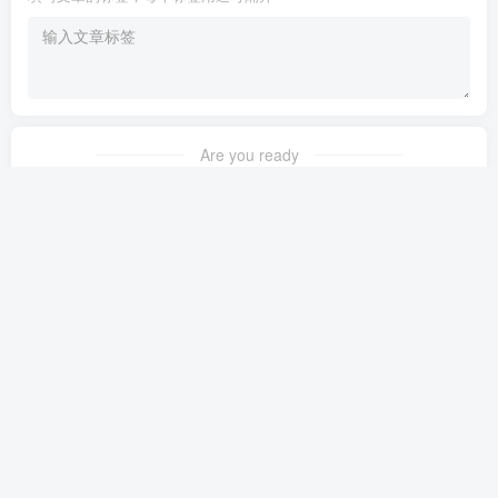
Are you ready
暂无发布权限
友链申请
免责声明
广告合作
关于我们
Copyright © 2023 ·
茉苛云生活
·
晋ICP备2021018037号-1
·
公安备案号：
14042302000145