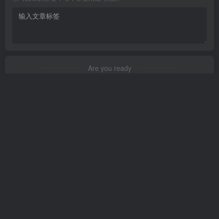
Are you ready
暂无发布权限
友链申请
免责声明
广告合作
关于我们
Copyright © 2023 ·
茉苛云生活
·
晋ICP备2021018037号-1
·
公安备案号：
14042302000145