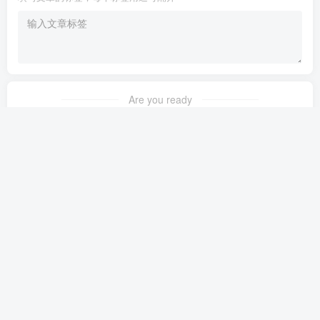
Are you ready
暂无发布权限
友链申请
免责声明
广告合作
关于我们
Copyright © 2023 ·
茉苛云生活
·
晋ICP备2021018037号-1
·
公安备案号：
14042302000145