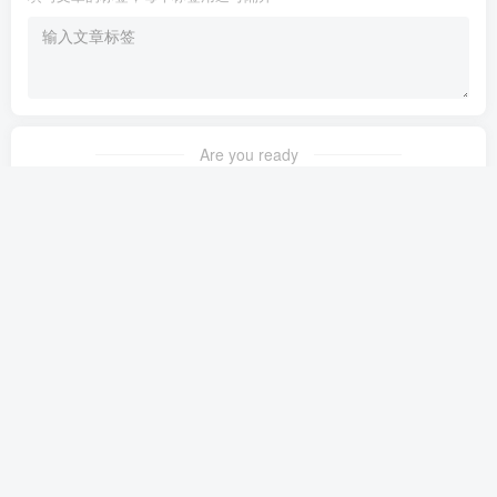
Are you ready
暂无发布权限
友链申请
免责声明
广告合作
关于我们
Copyright © 2023 ·
茉苛云生活
·
晋ICP备2021018037号-1
·
公安备案号：
14042302000145