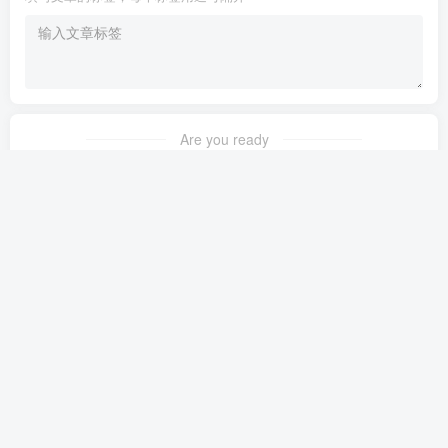
Are you ready
暂无发布权限
友链申请
免责声明
广告合作
关于我们
Copyright © 2023 ·
茉苛云生活
·
晋ICP备2021018037号-1
·
公安备案号：
14042302000145