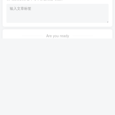
Are you ready
暂无发布权限
友链申请
免责声明
广告合作
关于我们
Copyright © 2023 ·
茉苛云生活
·
晋ICP备2021018037号-1
·
公安备案号：
14042302000145