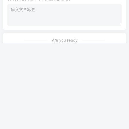
Are you ready
暂无发布权限
友链申请
免责声明
广告合作
关于我们
Copyright © 2023 ·
茉苛云生活
·
晋ICP备2021018037号-1
·
公安备案号：
14042302000145