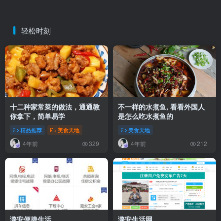
轻松时刻
十二种家常菜的做法，通通教
不一样的水煮鱼, 看看外国人
你拿下，简单易学
是怎么吃水煮鱼的
精品推荐
美食天地
美食天地
4年前
4年前
329
212
潞安便捷生活
潞安生活网