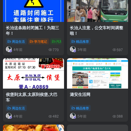
长治这条路封闭施工！为期三
长治人注意，公交车时间调整
年！
啦！
周边生活
学习笔记
汽车生活
精品推荐
4年前
3年前
770
597
侯堡到太原,太原到侯堡,大巴
潞安生活网
车
周边生活
精品推荐
4年前
5年前
482
388