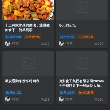
十二种家常菜的做法，通通教
冬天的记忆
你拿下，简单易学
精品推荐
美食天地
生活日记
茉苛专题
4年前
4年前
329
329
潞安通勤车发车时间表
潞安化工集团有限公司2024年
关于招聘井下一线岗位人员的
公告
周边生活
周边生活
精品推荐
5年前
2年前
258
250