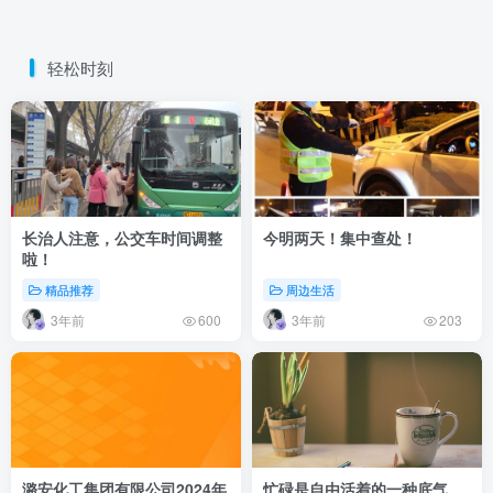
轻松时刻
长治人注意，公交车时间调整
今明两天！集中查处！
啦！
精品推荐
周边生活
3年前
3年前
600
203
潞安化工集团有限公司2024年
忙碌是自由活着的一种底气