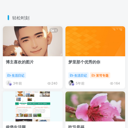
轻松时刻
6
博主喜欢的图片
梦里那个优秀的你
生活日记
生活日记
茉苛专题
3年前
5年前
240
164
侯堡生活网
吃亏是福