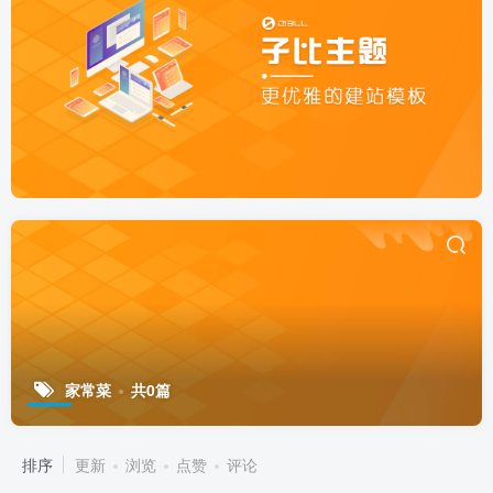
家常菜
共0篇
排序
更新
浏览
点赞
评论