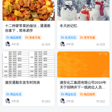
十二种家常菜的做法，通通教
冬天的记忆
你拿下，简单易学
精品推荐
美食天地
生活日记
茉苛专题
4年前
4年前
329
329
潞安通勤车发车时间表
潞安化工集团有限公司2024年
关于招聘井下一线岗位人员的
公告
周边生活
周边生活
精品推荐
5年前
2年前
263
252