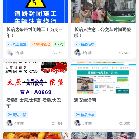
长治这条路封闭施工！为期三
长治人注意，公交车时间调整
年！
啦！
周边生活
学习笔记
汽车生活
精品推荐
4年前
3年前
771
601
侯堡到太原,太原到侯堡,大巴
潞安生活网
车
周边生活
精品推荐
4年前
5年前
484
390